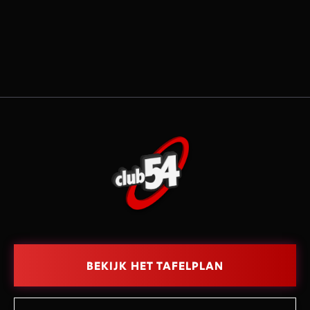
Duis aute irure dolor in reprehenderit in
voluptate velit esse cillum dolore eu fugiat
nulla pariatur sint occaecat cupidatat non
proident, sunt in culpa qui officia deserunt
mollit anim id est laborum consectur.
BEKIJK HET TAFELPLAN