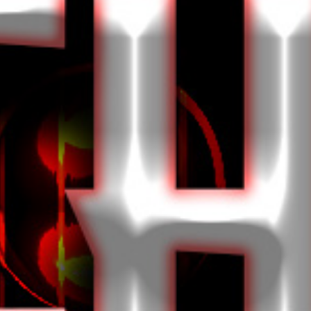
28
MAY
TECHNO
Club 54 presents 100% TECHNO met een geweldige
line up!
EVENT DETAILS