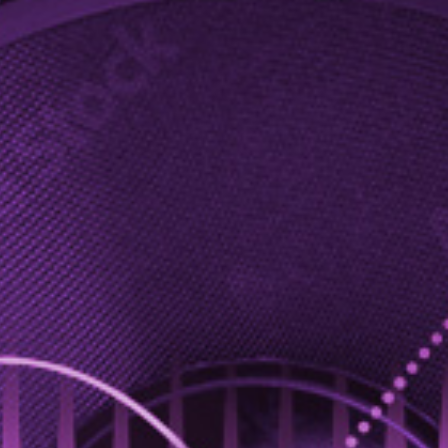
APR
BOENKE
BOENKE
Boenke Boenke muziek met DJ JASE!
EVENT DETAILS